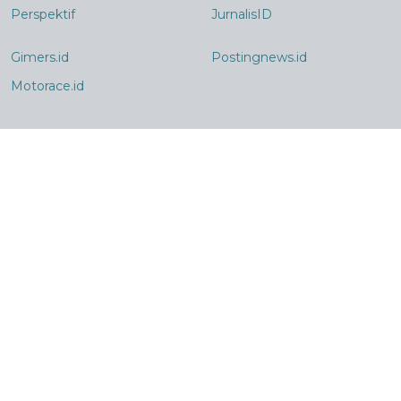
Perspektif
JurnalisID
Gimers.id
Postingnews.id
Motorace.id