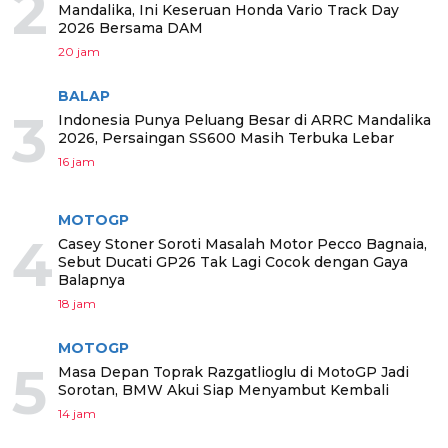
2
Mandalika, Ini Keseruan Honda Vario Track Day
2026 Bersama DAM
20 jam
BALAP
3
Indonesia Punya Peluang Besar di ARRC Mandalika
2026, Persaingan SS600 Masih Terbuka Lebar
16 jam
MOTOGP
4
Casey Stoner Soroti Masalah Motor Pecco Bagnaia,
Sebut Ducati GP26 Tak Lagi Cocok dengan Gaya
Balapnya
18 jam
MOTOGP
5
Masa Depan Toprak Razgatlioglu di MotoGP Jadi
Sorotan, BMW Akui Siap Menyambut Kembali
14 jam