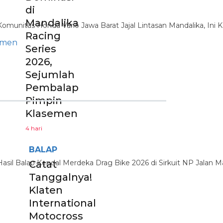
di
Mandalika
Racing
Series
2026,
Sejumlah
Pembalap
Pimpin
Klasemen
4 hari
BALAP
Catat
Tanggalnya!
Klaten
International
Motocross