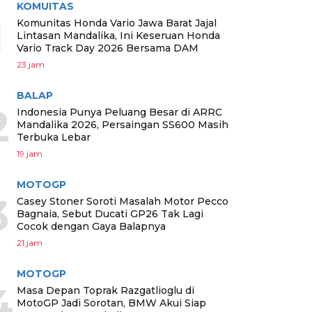
KOMUITAS
1
Komunitas Honda Vario Jawa Barat Jajal
Lintasan Mandalika, Ini Keseruan Honda
Vario Track Day 2026 Bersama DAM
23 jam
BALAP
2
Indonesia Punya Peluang Besar di ARRC
Mandalika 2026, Persaingan SS600 Masih
Terbuka Lebar
19 jam
MOTOGP
3
Casey Stoner Soroti Masalah Motor Pecco
Bagnaia, Sebut Ducati GP26 Tak Lagi
Cocok dengan Gaya Balapnya
21 jam
MOTOGP
4
Masa Depan Toprak Razgatlioglu di
MotoGP Jadi Sorotan, BMW Akui Siap