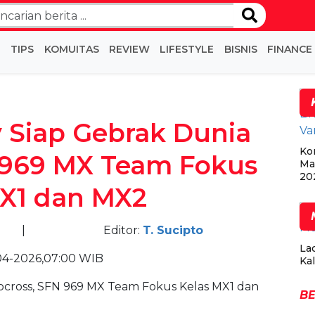
I
TIPS
KOMUITAS
REVIEW
LIFESTYLE
BISNIS
FINANCE
y Siap Gebrak Dunia
Ko
 969 MX Team Fokus
Ma
20
MX1 dan MX2
|
Editor:
T. Sucipto
La
04-2026,07:00 WIB
Kal
BE