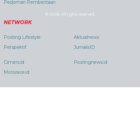
Pedoman Pemberitaan
© 2026. All rights reserved.
NETWORK
Posting Lifestyle
Aktualnews
Perspektif
JurnalisID
Gimers.id
Postingnews.id
Motorace.id