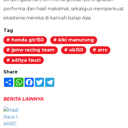
performa dan hasil maksimal, sekaligus memperkuat
eksistensi mereka di kancah balap Asia.
Tag
# honda gtr150
# kiki manurung
# jpnw racing team
# ub150
# arrc
# aditya fauzi
Share
Share
WhatsApp
Facebook
Twitter
Telegram
BERITA LAINNYA