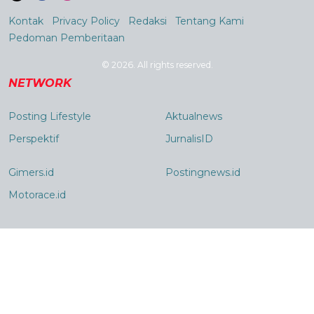
Kontak
Privacy Policy
Redaksi
Tentang Kami
Pedoman Pemberitaan
© 2026. All rights reserved.
NETWORK
Posting Lifestyle
Aktualnews
Perspektif
JurnalisID
Gimers.id
Postingnews.id
Motorace.id