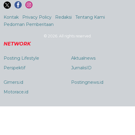
Kontak
Privacy Policy
Redaksi
Tentang Kami
Pedoman Pemberitaan
© 2026. All rights reserved.
NETWORK
Posting Lifestyle
Aktualnews
Perspektif
JurnalisID
Gimers.id
Postingnews.id
Motorace.id