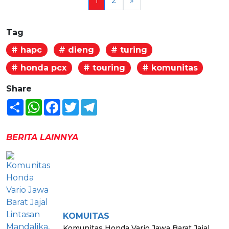
1
2
»
Tag
# hapc
# dieng
# turing
# honda pcx
# touring
# komunitas
Share
Share
WhatsApp
Facebook
Twitter
Telegram
BERITA LAINNYA
KOMUITAS
Komunitas Honda Vario Jawa Barat Jajal