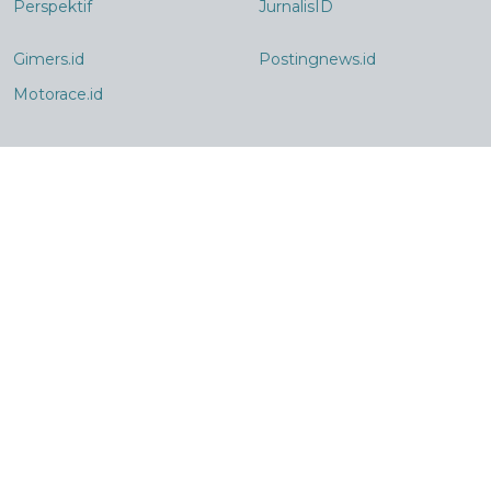
Perspektif
JurnalisID
Gimers.id
Postingnews.id
Motorace.id