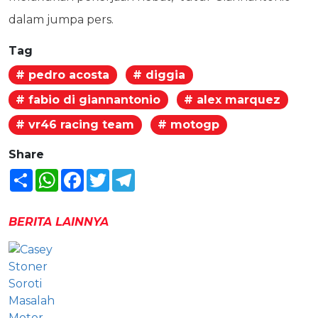
dalam jumpa pers.
Tag
# pedro acosta
# diggia
# fabio di giannantonio
# alex marquez
# vr46 racing team
# motogp
Share
Share
WhatsApp
Facebook
Twitter
Telegram
BERITA LAINNYA