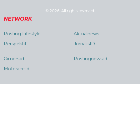
© 2026. All rights reserved.
NETWORK
Posting Lifestyle
Aktualnews
Perspektif
JurnalisID
Gimers.id
Postingnews.id
Motorace.id