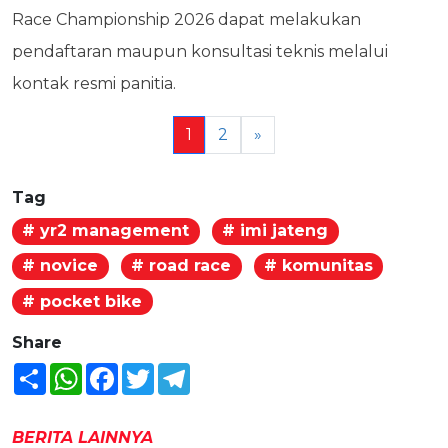
Race Championship 2026 dapat melakukan
pendaftaran maupun konsultasi teknis melalui
kontak resmi panitia.
1
2
»
Tag
# yr2 management
# imi jateng
# novice
# road race
# komunitas
# pocket bike
Share
Share
WhatsApp
Facebook
Twitter
Telegram
BERITA LAINNYA