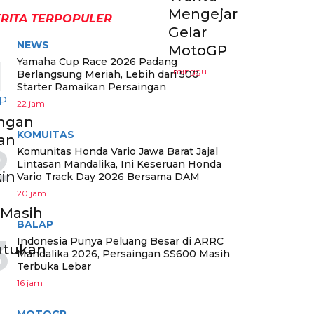
Mengejar
RITA TERPOPULER
Gelar
NEWS
MotoGP
1
Yamaha Cup Race 2026 Padang
1 minggu
Berlangsung Meriah, Lebih dari 500
Starter Ramaikan Persaingan
P
22 jam
ingan
KOMUITAS
an
2
Komunitas Honda Vario Jawa Barat Jajal
Lintasan Mandalika, Ini Keseruan Honda
in
Vario Track Day 2026 Bersama DAM
20 jam
 Masih
BALAP
m
3
Indonesia Punya Peluang Besar di ARRC
tukan
Mandalika 2026, Persaingan SS600 Masih
n
Terbuka Lebar
16 jam
MOTOGP