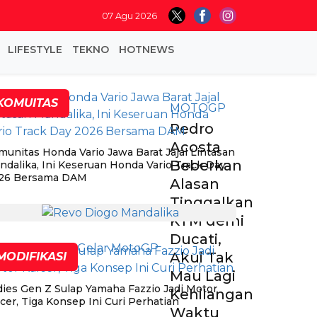
07 Agu 2026
LIFESTYLE
TEKNO
HOTNEWS
KOMUITAS
MOTOGP
Pedro
Acosta
munitas Honda Vario Jawa Barat Jajal Lintasan
Beberkan
ndalika, Ini Keseruan Honda Vario Track Day
26 Bersama DAM
Alasan
Tinggalkan
KTM demi
Ducati,
Akui Tak
MODIFIKASI
Mau Lagi
dies Gen Z Sulap Yamaha Fazzio Jadi Motor
Kehilangan
cer, Tiga Konsep Ini Curi Perhatian
Waktu