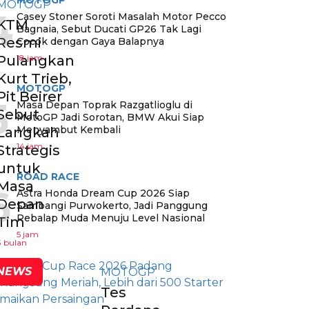
MOTOGP
4
Casey Stoner Soroti Masalah Motor Pecco
KTM
Bagnaia, Sebut Ducati GP26 Tak Lagi
Resmi
Cocok dengan Gaya Balapnya
18 jam
Pulangkan
Kurt Trieb,
MOTOGP
Pit Beirer
5
Masa Depan Toprak Razgatlioglu di
Sebut
MotoGP Jadi Sorotan, BMW Akui Siap
Menyambut Kembali
Langkah
14 jam
Strategis
untuk
ROAD RACE
Masa
6
Astra Honda Dream Cup 2026 Siap
Depan
Sambangi Purwokerto, Jadi Panggung
Pebalap Muda Menuju Level Nasional
Tim
5 jam
3 bulan
NEWS
MOTOGP
Tes