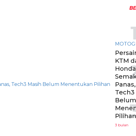
BE
MOTOG
Persa
KTM d
Honda
Semak
Panas,
Tech3
Belu
Menen
Piliha
3 bulan