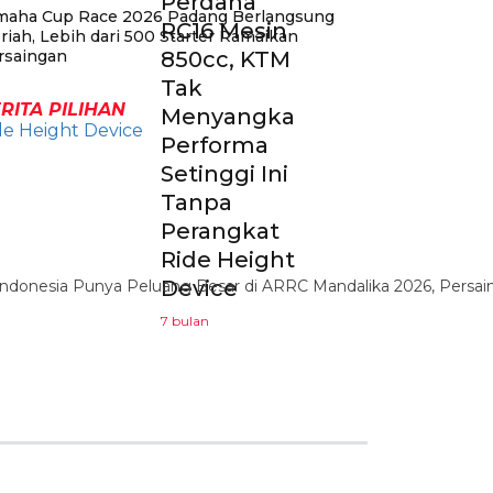
Perdana
maha Cup Race 2026 Padang Berlangsung
RC16 Mesin
riah, Lebih dari 500 Starter Ramaikan
rsaingan
850cc, KTM
Tak
RITA PILIHAN
Menyangka
Performa
Setinggi Ini
Tanpa
Perangkat
Ride Height
Device
7 bulan