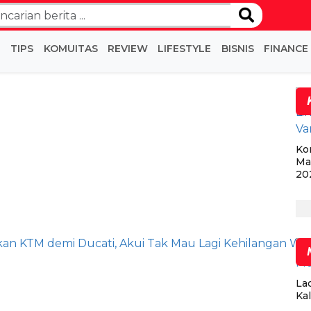
I
TIPS
KOMUITAS
REVIEW
LIFESTYLE
BISNIS
FINANCE
Ko
Ma
20
La
Kal